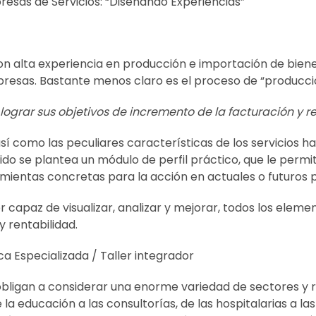
esas de Servicios: “Diseñando Experiencias”
 alta experiencia en producción e importación de biene
sas. Bastante menos claro es el proceso de “producción
grar sus objetivos de incremento de la facturación y r
sí como las peculiares características de los servicios 
do se plantea un módulo de perfil práctico, que le permita
mientas concretas para la acción en actuales o futuros p
 capaz de visualizar, analizar y mejorar, todos los eleme
y rentabilidad.
ca Especializada / Taller integrador
os obligan a considerar una enorme variedad de sectores y 
e la educación a las consultorías, de las hospitalarias a l