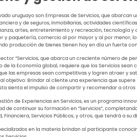
rivado uruguayo son Empresas de Servicios, que abarcan 
anciera y de seguros, inmobiliarias,
actividades científica
eñanza, artes, entretenimiento y recreación, tecnología y
 y paquetería, comercio al por mayor y al por menor, los
endo producción de bienes tienen hoy en día un fuerte co
l Sector “Servicios, que abarca un creciente número de p
to de la Economía global, requiere que los Servicios sea
que las empresas sean competitivas y logren atraer y sa
al objetivo: Brindar al cliente una experiencia que supere 
asta sienta el impulso de compartir y recomendar a otros 
stión de Experiencias en Servicios
, es un programa innov
idad de continuar su formación en “Servicios”, completan
 Financiera, Servicios Públicos, y otros, que tendrá a su d
ecializados en la materia brindan al participante conoci
s Servicios.