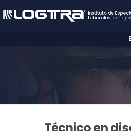
Instituto de Especi
Laborales en Logís
Técnico en dis