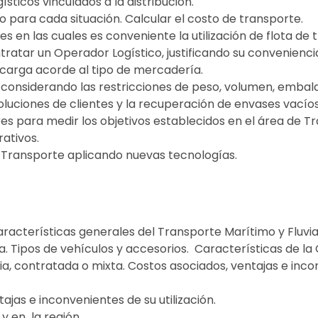
sticos vinculados a la distribución.
 para cada situación. Calcular el costo de transporte.
nes en las cuales es conveniente la utilización de flota d
ontratar un Operador Logístico, justificando su convenienci
 carga acorde al tipo de mercadería.
considerando las restricciones de peso, volumen, embal
voluciones de clientes y la recuperación de envases vacíos
res para medir los objetivos establecidos en el área de Tr
rativos.
e Transporte aplicando nuevas tecnologías.
acterísticas generales del Transporte Marítimo y Fluvial
. Tipos de vehículos y accesorios. Características de la 
ia, contratada o mixta. Costos asociados, ventajas e inco
jas e inconvenientes de su utilización.
y en la región.