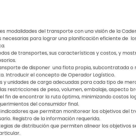
ntes modalidades del transporte con una visión de la Cade
 necesarias para lograr una planificación eficiente de l
ca.
os de transportes, sus características y costos, y mostr
sorios.
ransporte de disponer una flota propia, subcontratada o m
ta. Introducir el concepto de Operador Logístico.
 y unidades de carga adecuadas para cada tipo de merca
as restricciones de peso, volumen, embalaje, aspecto b
l fin de encontrar la ruta óptima, minimizando costos lo
uerimientos del consumidor final.
 de indicadores que permitan monitorear los objetivos del
ario. Registro de la información requerida.
tegias de distribución que permiten alinear los objetivos s
rticular.