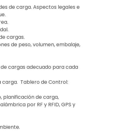
des de carga. Aspectos legales e
ue.
rea.
dal.
 de cargas.
ones de peso, volumen, embalaje,
rte de cargas adecuado para cada
 carga. Tablero de Control:
 planificación de carga,
nalámbrica por RF y RFID, GPS y
mbiente.